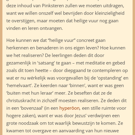
deze inhoud van Pinksteren zullen we moeten uitdragen,
want we willen onszelf wel bevrijden door kleinzieligheid
te overstijgen, maar moeten dat heilige vuur nog gaan
vinden en leren ontvangen.
Hoe kunnen we dat “heilige vuur” concreet gaan
herkennen en benaderen in ons eigen leven? Hoe kunnen
we het realiseren? De leerlingen deden dit door
gezamenlijk in ‘satsang’ te gaan – met meditatie en gebed
zoals dit toen heette – door diepgaand te contempleren op
wat er nu wérkelijk was voorgevallen bij de ‘opstanding’ en
‘hemelvaart’. Ze keerden naar ‘binnen’, want er was geen
‘buiten met hun leraar’ meer. Ze beseften dat ze de
christuskracht in zichzelf moesten realiseren. Ze deden dit
in een ‘bovenzaal’ (in een
hyperōon
,
een stille ruimte voor
hogere zaken), want er was door Jezus’ verdwijnen een
grote noodzaak om tot waarlijk bewustzijn te komen. Ze
kwamen tot overgave en aanvaarding van hun nieuwe