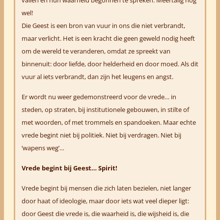
vallen en hun waarheid begonnen te spreken. Meertalig nog
wel!
Die Geest is een bron van vuur in ons die niet verbrandt,
maar verlicht.
Het is een kracht die geen geweld nodig heeft
om de wereld te veranderen, omdat ze spreekt van
binnenuit: door liefde, door helderheid en door moed. Als dit
vuur al iets verbrandt, dan zijn het leugens en angst.
Er wordt nu weer gedemonstreerd voor de vrede… in
steden, op straten, bij institutionele gebouwen, in stilte of
met woorden, of met trommels en spandoeken. Maar echte
vrede begint niet bij politiek.
Niet bij verdragen. Niet bij
‘wapens weg’…
Vrede begint bij Geest… Spirit!
Vrede begint bij mensen die zich laten bezielen, niet langer
door haat of ideologie, maar door iets wat veel dieper ligt:
d
oor Geest die vrede is, die waarheid is, die wijsheid is, die