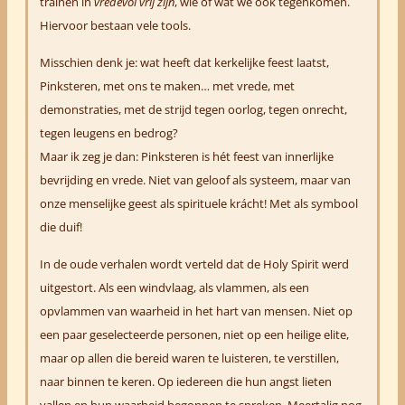
trainen in
vredevol vrij zijn
, wie of wat we ook tegenkomen.
Hiervoor bestaan vele tools.
Misschien denk je: wat heeft dat kerkelijke feest laatst,
Pinksteren, met ons te maken… met vrede, met
demonstraties, met de strijd tegen oorlog, tegen onrecht,
tegen leugens en bedrog?
Maar ik zeg je dan: Pinksteren is hét feest van innerlijke
bevrijding en vrede. Niet van geloof als systeem, maar van
onze menselijke geest als spirituele krácht! Met als symbool
die duif!
In de oude verhalen wordt verteld dat de Holy Spirit werd
uitgestort. Als een windvlaag, als vlammen, als een
opvlammen van waarheid in het hart van mensen. Niet op
een paar geselecteerde personen, niet op een heilige elite,
maar op allen die bereid waren te luisteren, te verstillen,
naar binnen te keren.
Op iedereen die hun angst lieten