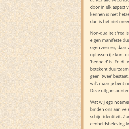
door in elk aspect 
kennen is niet hetz
dan is het niet me
Non-dualiteit ‘realis
eigen manifeste dual
ogen zien en, daar w
oplossen (je kunt o
‘bedoeld’ is. En dit
betekent duurzaam w
geen ’twee’ bestaat.
wil’, maar je bent n
Deze uitganspunten
Wat wij ego noemen
binden ons aan vele
schijn-identiteit. 
eenheidsbeleving kw