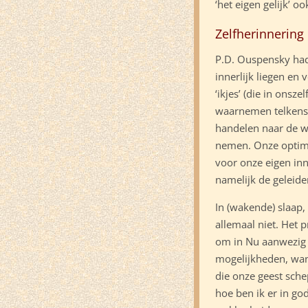
‘het eigen gelijk’ o
Zelfherinnering
P.D. Ouspensky had
innerlijk liegen en 
‘ikjes’ (die in onsz
waarnemen telkens a
handelen naar de we
nemen. Onze optima
voor onze eigen inne
namelijk de geleide
In (wakende) slaap,
allemaal niet. Het 
om in Nu aanwezig 
mogelijkheden, wan
die onze geest sch
hoe ben ik er in g