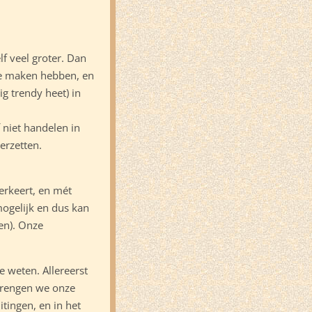
f veel groter. Dan
te maken hebben, en
g trendy heet) in
 niet handelen in
erzetten.
verkeert, en mét
mogelijk en dus kan
en). Onze
we weten. Allereerst
 brengen we onze
tingen, en in het