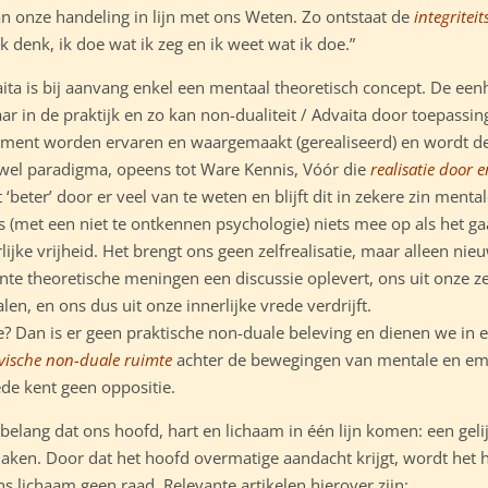
 onze handeling in lijn met ons Weten. Zo ontstaat de
integriteits
ik denk, ik doe wat ik zeg en ik weet wat ik doe.”
aita is bij aanvang enkel een mentaal theoretisch concept. De eenhe
 in de praktijk en zo kan non-dualiteit / Advaita door toepassi
ent worden ervaren en waargemaakt (gerealiseerd) en wordt dez
wel paradigma, opeens tot Ware Kennis, Vóór die
realisatie door 
 ‘beter’ door er veel van te weten en blijft dit in zekere zin menta
s (met een niet te ontkennen psychologie) niets mee op als het g
rlijke vrijheid. Het brengt ons geen zelfrealisatie, maar alleen n
te theoretische meningen een discussie oplevert, ons uit onze 
len, en ons dus uit onze innerlijke vrede verdrijft.
? Dan is er geen praktische non-duale beleving en dienen we in 
vische non-duale ruimte
achter de bewegingen van mentale en emo
de kent geen oppositie.
 belang dat ons hoofd, hart en lichaam in één lijn komen: een gel
ken. Door dat het hoofd overmatige aandacht krijgt, wordt het 
 lichaam geen raad. Relevante artikelen hierover zijn: