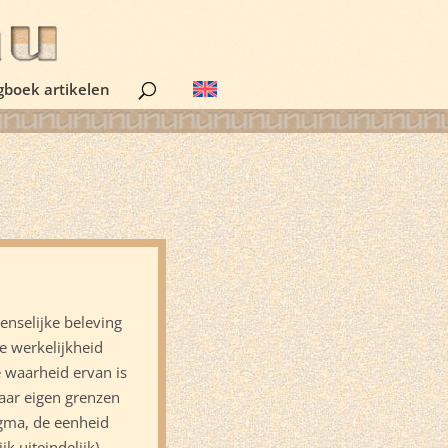
gboek artikelen
menselijke beleving
e werkelijkheid
 waarheid ervan is
haar eigen grenzen
igma, de eenheid
k uiteindelijk)