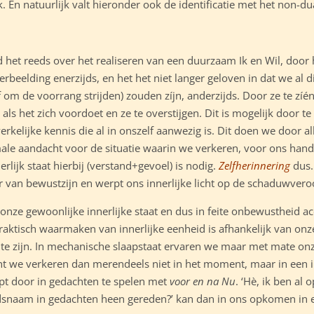
ok. En natuurlijk valt hieronder ook de identificatie met het non-du
 het reeds over het realiseren van een duurzaam Ik en Wil, door
verbeelding enerzijds, en het het niet langer geloven in dat we al 
elf om de voorrang strijden) zouden zíjn, anderzijds. Door ze te zíén
ls het zich voordoet en ze te overstijgen. Dit is mogelijk door te
rkelijke kennis die al in onszelf aanwezig is. Dit doen we door a
le aandacht voor de situatie waarin we verkeren, voor ons hand
rlijk staat hierbij (verstand+gevoel) is nodig.
Zelfherinnering
dus.
r van bewustzijn en werpt ons innerlijke licht op de schaduwvero
 onze gewoonlijke innerlijke staat en dus in feite onbewustheid ac
praktisch waarmaken van innerlijke eenheid is afhankelijk van on
te zijn. In mechanische slaapstaat ervaren we maar met mate onz
t we verkeren dan merendeels niet in het moment, maar in een il
ept door in gedachten te spelen met
voor en na Nu
. ‘Hè, ik ben al
odsnaam in gedachten heen gereden?’ kan dan in ons opkomen i