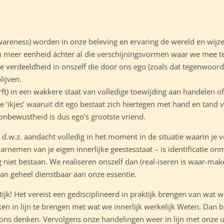
wareness) worden in onze beleving en ervaring de wereld en wijzel
 meer eenheid áchter al die verschijningsvormen waar we mee 
ie verdeeldheid in onszelf die door ons ego (zoals dat tegenwoordi
lijven.
erft) in een wakkere staat van volledige toewijding aan handelen of
e ‘ikjes’ waaruit dit ego bestaat zich hiertegen met hand en tand v
onbewustheid is dus ego’s grootste vriend.
– d.w.z. aandacht volledig in het moment in de situatie waarin je 
arnemen van je eigen innerlijke geestesstaat – is identificatie on
iet bestaan. We realiseren onszelf dan (real-iseren is waar-mak
dan geheel dienstbaar aan onze essentie.
ktijk! Het vereist een gedisciplineerd in praktijk brengen van wat 
en in lijn te brengen met wat we innerlijk werkelijk Weten. Dan
t ons denken. Vervolgens onze handelingen weer in lijn met onze ui