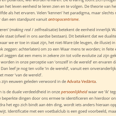
van het leven eenheid te leren zien en te volgen. De theorie van 
elfde als het ervaren. Velen ‘kennen’ het paradigma, maar slechts 
er dan een standpunt vanuit
antropocentrisme
.
eren’ (
making real
/ zelfrealisatie) betekent de eenheid innerlijk
e staat (ofwel in ons aardse bestaan). Dit betekent dat we dualite
aar we er toe in staat zijn, het niet-Ware (de leugen, de illusie) i
ok zeggen: achterlaten) om zo een Waar mens te worden; in feite 
 wil zeggen dat een mens in zekere zin tot volle evolutie zal zijn 
orden in onze perceptie van ‘onszelf in de wereld’ en ervaren da
 Dan leef je nog ten volle ‘in de wereld’, vanuit een onveranderlij
iet meer ‘van de wereld’.
 zijn eeuwen geleden verwoord in de
Advaita Vedānta
.
 is de duale verdeeldheid in onze
persoonlijkheid
waar we ‘ik’ te
 beperkte dingen door ons ermee te identificeren en hierdoor ont
Zodra het ego zich bindt aan één ding, wordt iets anders hieraan 
ijt. Identificatie met een voetbalclub is een goed voorbeeld, maar