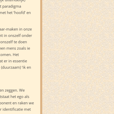
het paradigma
met het ‘hoofd’ en
 Waar-maken in onze
it in onszelf onder
n onszelf te doen
een mens zoals ie
gekomen. Het
t er in essentie
k (duurzaam) ‘ik en
gen zeggen. We
staat het ego als
opponent en raken we
 identificatie met