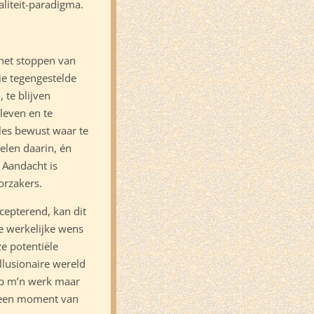
aliteit-paradigma.
 het stoppen van
die tegengestelde
, te blijven
 leven en te
lles bewust waar te
elen daarin, én
 Aandacht is
orzakers.
cepterend, kan dit
ze werkelijke wens
e potentiële
lusionaire wereld
 op m’n werk maar
n een moment van