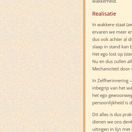
wakkerheid.
Realisatie
In wakkere staat (a
ervaren we meer en
dus ook achter al d
slaap in stand kan b
Het ego lost op (st
Nu en dus zullen all
Mechaniciteit door 
In Zelfherinnering 
inbegrip van het wa
het ego gewoonweg n
persoonlijkheid is 
Dit alles is dus pra
dienen we ons denk
uitingen in lijn me