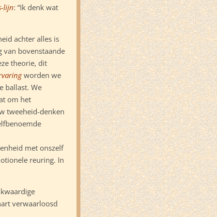
-lijn
: “Ik denk wat
id achter alles is
ng van bovenstaande
e theorie, dit
ervaring
worden we
le ballast. We
aat om het
ieuw tweeheid-denken
zelfbenoemde
eenheid met onszelf
tionele reuring. In
ijkwaardige
hart verwaarloosd