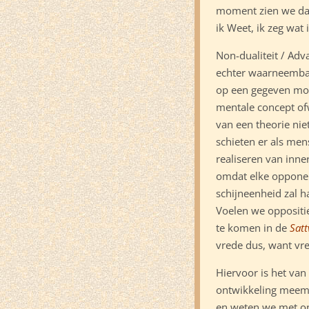
moment zien we dan
ik Weet, ik zeg wat 
Non-dualiteit / Adv
echter waarneembaar
op een gegeven mom
mentale concept of
van een theorie niet
schieten er als men
realiseren van inne
omdat elke opponen
schijneenheid zal ha
Voelen we oppositie
te komen in de
Satt
vrede dus, want vre
Hiervoor is het van
ontwikkeling meema
en weten we met ons