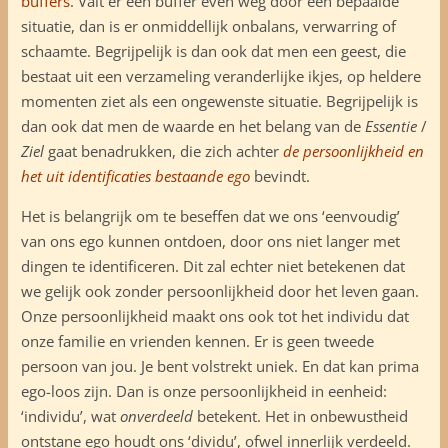
buffers
. Valt er een buffer even weg door een bepaalde
situatie, dan is er onmiddellijk onbalans, verwarring of
schaamte. Begrijpelijk is dan ook dat men een geest, die
bestaat uit een verzameling veranderlijke ikjes, op heldere
momenten ziet als een ongewenste situatie. Begrijpelijk is
dan ook dat men de waarde en het belang van de
Essentie
/
Ziel
gaat benadrukken, die zich achter
de persoonlijkheid en
het uit identificaties bestaande ego
bevindt.
Het is belangrijk om te beseffen dat we ons ‘eenvoudig’
van ons ego kunnen ontdoen, door ons niet langer met
dingen te identificeren. Dit zal echter niet betekenen dat
we gelijk ook zonder persoonlijkheid door het leven gaan.
Onze persoonlijkheid maakt ons ook tot het individu dat
onze familie en vrienden kennen. Er is geen tweede
persoon van jou. Je bent volstrekt uniek. En dat kan prima
ego-loos zijn. Dan is onze persoonlijkheid in eenheid:
‘individu’, wat
onverdeeld
betekent. Het in onbewustheid
ontstane ego houdt ons ‘dividu’, ofwel innerlijk verdeeld.