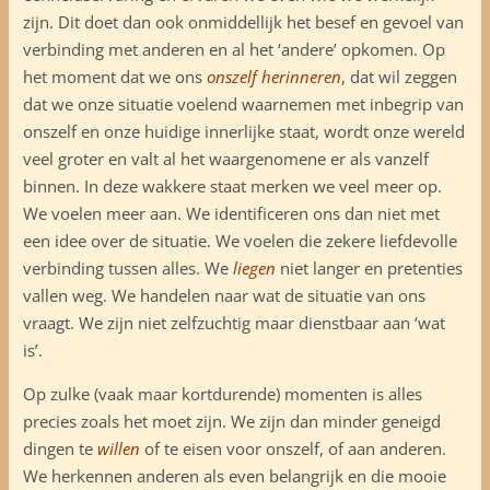
zijn. Dit doet dan ook onmiddellijk het besef en gevoel van
verbinding met anderen en al het ‘andere’ opkomen. Op
het moment dat we ons
onszelf herinneren
, dat wil zeggen
dat we onze situatie voelend waarnemen met inbegrip van
onszelf en onze huidige innerlijke staat, wordt onze wereld
veel groter en valt al het waargenomene er als vanzelf
binnen. In deze wakkere staat merken we veel meer op.
We voelen meer aan. We identificeren ons dan niet met
een idee over de situatie. We voelen die zekere liefdevolle
verbinding tussen alles. We
liegen
niet langer en pretenties
vallen weg. We handelen naar wat de situatie van ons
vraagt. We zijn niet zelfzuchtig maar dienstbaar aan ‘wat
is’.
Op zulke (vaak maar kortdurende) momenten is alles
precies zoals het moet zijn. We zijn dan minder geneigd
dingen te
w
ille
n
of te eisen voor onszelf, of aan anderen.
We herkennen anderen als even belangrijk en die mooie