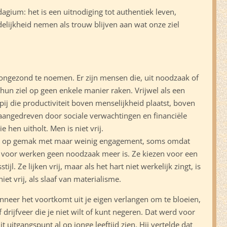
dagium: het is een uitnodiging tot authentiek leven,
lijkheid nemen als trouw blijven aan wat onze ziel
 ongezond te noemen. Er zijn mensen die, uit noodzaak of
un ziel op geen enkele manier raken. Vrijwel als een
ij die productiviteit boven menselijkheid plaatst, boven
 aangedreven door sociale verwachtingen en financiële
 hen uitholt. Men is niet vrij.
en op gemak met maar weinig engagement, soms omdat
r voor werken geen noodzaak meer is. Ze kiezen voor een
tijl. Ze lijken vrij, maar als het hart niet werkelijk zingt, is
 niet vrij, als slaaf van materialisme.
neer het voortkomt uit je eigen verlangen om te bloeien,
 drijfveer die je niet wilt of kunt negeren. Dat werd voor
it uitgangspunt al op jonge leeftijd zien. Hij vertelde dat