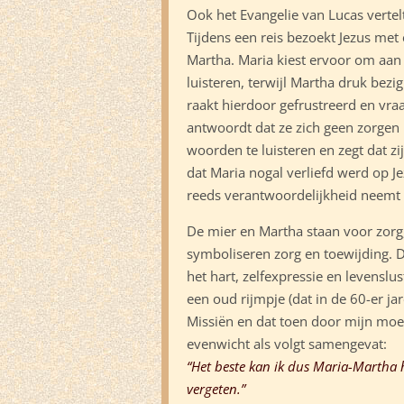
Ook het Evangelie van Lucas vertelt
Tijdens een reis bezoekt Jezus met
Martha. Maria kiest ervoor om aan 
luisteren, terwijl Martha druk bezi
raakt hierdoor gefrustreerd en vra
antwoordt dat ze zich geen zorgen
woorden te luisteren en zegt dat zi
dat Maria nogal verliefd werd op Jezu
reeds verantwoordelijkheid neemt
De mier en Martha staan voor zorg,
symboliseren zorg en toewijding. D
het hart, zelfexpressie en levensl
een oud rijmpje (dat in de 60-er j
Missiën en dat toen door mijn mo
evenwicht als volgt samengevat:
“Het beste kan ik dus Maria-Martha h
vergeten.”