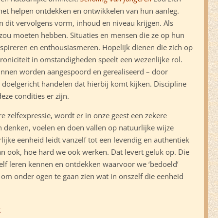
het helpen ontdekken en ontwikkelen van hun aanleg.
 dit vervolgens vorm, inhoud en niveau krijgen. Als
et zou moeten hebben. Situaties en mensen die ze op hun
pireren en enthousiasmeren. Hopelijk dienen die zich op
oniciteit in omstandigheden speelt een wezenlijke rol.
 kunnen worden aangespoord en gerealiseerd – door
doelgericht handelen dat hierbij komt kijken. Discipline
eze condities er zijn.
 zelfexpressie, wordt er in onze geest een zekere
n denken, voelen en doen vallen op natuurlijke wijze
lijke eenheid leidt vanzelf tot een levendig en authentiek
dan ook, hoe hard we ook werken. Dat levert geluk op. Die
elf leren kennen en ontdekken waarvoor we ‘bedoeld’
d om onder ogen te gaan zien wat in onszelf die eenheid
t