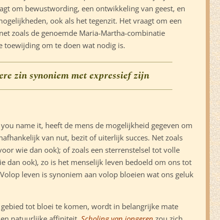
vraagt om bewustwording, een ontwikkeling van geest, en
mogelijkheden, ook als het tegenzit. Het vraagt om een
e, net zoals de genoemde Maria-Martha-combinatie
e toewijding om te doen wat nodig is.
ekere zin synoniem met expressief zijn
 you name it, heeft de mens de mogelijkheid gegeven om
nafhankelijk van nut, bezit of uiterlijk succes. Net zoals
oor wie dan ook); of zoals een sterrenstelsel tot volle
 dan ook), zo is het menselijk leven bedoeld om ons tot
. Volop leven is synoniem aan volop bloeien wat ons geluk
bied tot bloei te komen, wordt in belangrijke mate
n natuurlijke affiniteit.
Scholing van jongeren
zou zich