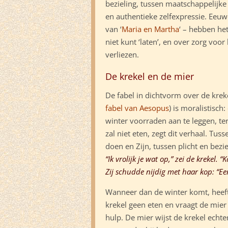
bezieling, tussen maatschappelijke
en authentieke zelfexpressie. Eeuw
van ‘
Maria en Martha
‘ – hebben het
niet kunt ‘laten’, en over zorg voo
verliezen.
De krekel en de mier
De fabel in dichtvorm over de krek
fabel van Aesopus
) is moralistisc
winter voorraden aan te leggen, terw
zal niet eten, zegt dit verhaal. Tus
doen en Zijn, tussen plicht en bezie
“Ik vrolijk je wat op,” zei de krekel.
“K
Zij schudde nijdig met haar kop: “Een
Wanneer dan de winter komt, heef
krekel geen eten en vraagt de mie
hulp. De mier wijst de krekel echte