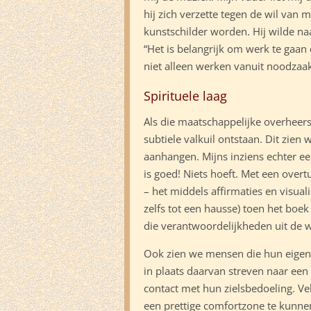
hij zich verzette tegen de wil van
kunstschilder worden. Hij wilde na
“Het is belangrijk om werk te gaan 
niet alleen werken vanuit noodzaa
Spirituele laag
Als die maatschappelijke overheer
subtiele valkuil ontstaan. Dit zien
aanhangen. Mijns inziens echter een s
is goed! Niets hoeft. Met een overt
– het middels affirmaties en visual
zelfs tot een hausse) toen het boe
die verantwoordelijkheden uit de w
Ook zien we mensen die hun eigen 
in plaats daarvan streven naar een 
contact met hun zielsbedoeling. Vel
een prettige comfortzone te kunnen v