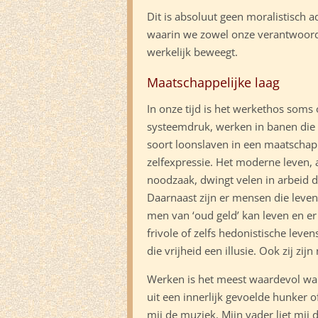
Dit is absoluut geen moralistisch a
waarin we zowel onze verantwoorde
werkelijk beweegt.
Maatschappelijke laag
In onze tijd is het werkethos soms
systeemdruk, werken in banen die h
soort loonslaven in een maatschapp
zelfexpressie. Het moderne leven,
noodzaak, dwingt velen in arbeid die
Daarnaast zijn er mensen die lev
men van ‘oud geld’ kan leven en e
frivole of zelfs hedonistische levenss
die vrijheid een illusie. Ook zij zijn
Werken is het meest waardevol wan
uit een innerlijk gevoelde hunker of
mij de muziek. Mijn vader liet mij d