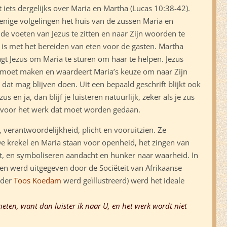
 iets dergelijks over Maria en Martha (Lucas 10:38-42).
 enige volgelingen het huis van de zussen Maria en
de voeten van Jezus te zitten en naar Zijn woorden te
g is met het bereiden van eten voor de gasten. Martha
agt Jezus om Maria te sturen om haar te helpen. Jezus
 moet maken en waardeert Maria’s keuze om naar Zijn
j dat mag blijven doen. Uit een bepaald geschrift blijkt ook
s en ja, dan blijf je luisteren natuurlijk, zeker als je zus
 voor het werk dat moet worden gedaan.
 verantwoordelijkheid, plicht en vooruitzien. Ze
e krekel en Maria staan voor openheid, het zingen van
ust, en symboliseren aandacht en hunker naar waarheid. In
aren werd uitgegeven door de Sociëteit van Afrikaanse
eder
Toos Koedam
werd geïllustreerd) werd het ideale
eten, want dan luister ik naar U, en het werk wordt niet