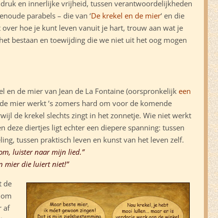
 druk en innerlijke vrijheid, tussen verantwoordelijkheden
enoude parabels – die van ‘
De krekel en de mier
‘ en die
 over hoe je kunt leven vanuit je hart, trouw aan wat je
r het bestaan en toewijding die we niet uit het oog mogen
el en de mier van Jean de La Fontaine (oorspronkelijk
een
h: de mier werkt ’s zomers hard om voor de komende
ijl de krekel slechts zingt in het zonnetje. Wie niet werkt
sen deze diertjes ligt echter een diepere spanning: tussen
ling, tussen praktisch leven en kunst van het leven zelf.
om, luister naar mijn lied.”
 mier die luiert niet!”
t de
r om
r af