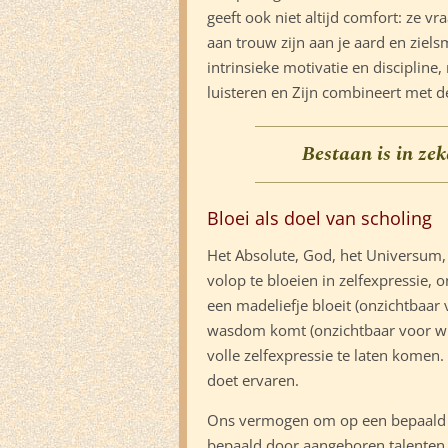
geeft ook niet altijd comfort: ze 
aan trouw zijn aan je aard en ziels
intrinsieke motivatie en disciplin
luisteren en Zijn combineert met d
Bestaan ​​is in z
Bloei als doel van scholing
Het Absolute, God, het Universum,
volop te bloeien in zelfexpressie, o
een madeliefje bloeit (onzichtbaar v
wasdom komt (onzichtbaar voor wie
volle zelfexpressie te laten komen
doet ervaren.
Ons vermogen om op een bepaald ge
bepaald door aangeboren talenten e