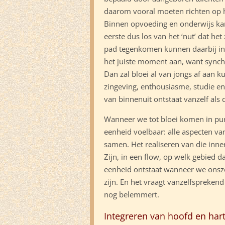
daarom vooral moeten richten op 
Binnen opvoeding en onderwijs kan
eerste dus los van het ‘nut’ dat h
pad tegenkomen kunnen daarbij ins
het juiste moment aan, want synchr
Dan zal bloei al van jongs af aan
zingeving, enthousiasme, studie en 
van binnenuit ontstaat vanzelf als d
Wanneer we tot bloei komen in pure
eenheid voelbaar: alle aspecten va
samen. Het realiseren van die inner
Zijn, in een flow, op welk gebied 
eenheid ontstaat wanneer we onsz
zijn. En het vraagt vanzelfspreken
nog belemmert.
Integreren van hoofd en har