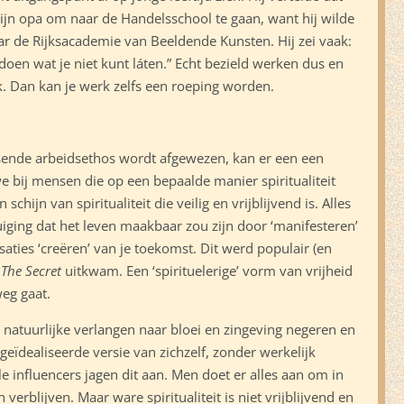
 mijn opa om naar de Handelsschool te gaan, want hij wilde
ar de Rijksacademie van Beeldende Kunsten. Hij zei vaak:
doen wat je niet kunt láten.” Echt bezield werken dus en
k. Dan kan je werk zelfs een roeping worden.
sende arbeidsethos wordt afgewezen, kan er een een
 we bij mensen die op een bepaalde manier spiritualiteit
chijn van spiritualiteit die veilig en vrijblijvend is. Alles
uiging dat het leven maakbaar zou zijn door ‘manifesteren’
isaties ‘creëren’ van je toekomst. Dit werd populair (en
k
The Secret
uitkwam. Een ‘spirituelerige’ vorm van vrijheid
eg gaat.
natuurlijke verlangen naar bloei en zingeving negeren en
geïdealiseerde versie van zichzelf, zonder werkelijk
e influencers jagen dit aan. Men doet er alles aan om in
erblijven. Maar ware spiritualiteit is niet vrijblijvend en