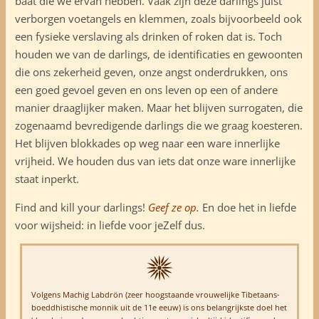
baat die we ervan hebben. Vaak zijn deze darlings juist
verborgen voetangels en klemmen, zoals bijvoorbeeld ook
een fysieke verslaving als drinken of roken dat is. Toch
houden we van de darlings, de identificaties en gewoonten
die ons zekerheid geven, onze angst onderdrukken, ons
een goed gevoel geven en ons leven op een of andere
manier draaglijker maken. Maar het blijven surrogaten, die
zogenaamd bevredigende darlings die we graag koesteren.
Het blijven blokkades op weg naar een ware innerlijke
vrijheid. We houden dus van iets dat onze ware innerlijke
staat inperkt.
Find and kill your darlings!
Geef ze op.
En doe het in liefde
voor wijsheid: in liefde voor jeZelf dus.
Volgens Machig Labdrön (zeer hoogstaande vrouwelijke
Tibetaans-
boeddhistische
monnik uit de 11e eeuw) is ons belangrijkste doel het