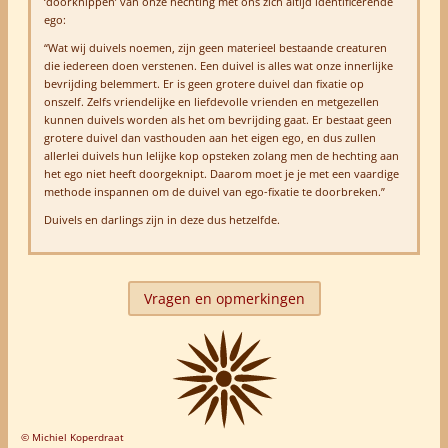
‘doorknippen’ van onze hechting met ons zich altijd identificerende
ego:
“Wat wij duivels noemen, zijn geen materieel bestaande creaturen
die iedereen doen verstenen. Een duivel is alles wat onze innerlijke
bevrijding belemmert. Er is geen grotere duivel dan fixatie op
onszelf. Zelfs vriendelijke en liefdevolle vrienden en metgezellen
kunnen duivels worden als het om bevrijding gaat. Er bestaat geen
grotere duivel dan vasthouden aan het eigen ego, en dus zullen
allerlei duivels hun lelijke kop opsteken zolang men de hechting aan
het ego niet heeft doorgeknipt. Daarom moet je je met een vaardige
methode inspannen om de duivel van ego-fixatie te doorbreken.”
Duivels en darlings zijn in deze dus hetzelfde.
Vragen en opmerkingen
© Michiel Koperdraat