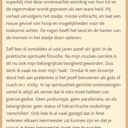
superblij met deze onverwachte wending van hun lot en
de regenmaker wordt geprezen als een ware held. Hij
verlaat vervolgens het stadje, missie volbracht, en laat een
nieuw gevoel van hoop en mogelijkheden voor de
toekomst achter. De regen heeft het land én de harten van
de mensen in het stadje doen opleven.
Zelf ben ik inmiddels al vele jaren actief als ‘gids’ in de
praktische spirituele filosofie. Na mijn muziek-carrière is
dit nu ook mijn belangrijkste bezigheid geworden. Dus
denk ik vaak na over mijn ‘taak’. Omdat ik een broertje
dood heb aan pretenties is het jezelf benoemen als gids of
coach m.i. tricky. In op spiritualiteit gerichte ontmoetingen
vertel ik altijd als eerste dat ik niks moet hebben van
goeroe-gedoe. Geen podiumpje, geen parafenalia, en als
belangrijkste: geen status of hiërarchische onderlinge
‘verschillen’. Ook heb ik al vaak gezegd dat in feite
iedereen elkaars leermeester zal kunnen zijn en dat je
vooral je éigen leermeester moet zien te worden.