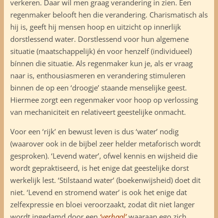
verkeren. Daar wil men graag verandering in zien. Een
regenmaker belooft hen die verandering. Charismatisch als
hij is, geeft hij mensen hoop en uitzicht op innerlijk
dorstlessend water. Dorstlessend voor hun algemene
situatie (maatschappelijk) én voor henzelf (individueel)
bínnen die situatie. Als regenmaker kun je, als er vraag
naar is, enthousiasmeren en verandering stimuleren
binnen de op een ‘droogje’ staande menselijke geest.
Hiermee zorgt een regenmaker voor hoop op verlossing
van mechaniciteit en relativeert geestelijke onmacht.
Voor een ‘rijk’ en bewust leven is dus ‘water’ nodig
(waarover ook in de bijbel zeer helder metaforisch wordt
gesproken). ‘Levend water’, ofwel kennis en wijsheid die
wordt gepraktiseerd, is het enige dat geestelijke dorst
werkelijk lest. ‘Stilstaand water’ (boekenwijsheid) doet dit
niet. ‘Levend en stromend water’ is ook het enige dat
zelfexpressie en bloei veroorzaakt, zodat dit niet langer
wordt ingedamd door een
‘verhaal’
waaraan ego zich